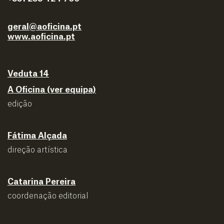
geral@aoficina.pt
www.aoficina.pt
Veduta 14
A Oficina (ver equipa)
edição
Fátima Alçada
direção artística
Catarina Pereira
coordenação editorial